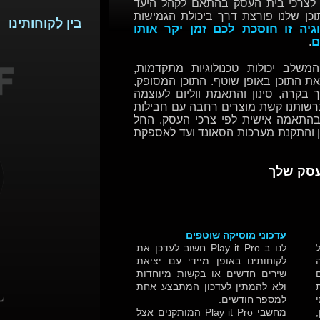
י לצרכי בית העסק בהתאם לקהל היעד
וכן שלנו פורצת דרך ביכולת הגמישות
בין לקוחותינו
וגיה זו חוסכת לכם זמן יקר אותו
ם
.
המשלב יכולות טכנולוגיות מתקדמות,
ת התוכן באופן שוטף. התוכן המסופק,
יך בקרה, סינון והתאמת ווליום לעוצמה
רשותנו קשת מוצרים רחבה עם חבילות
 בהתאמה אישית לפי צרכי העסק. החל
יון והתקנת מערכות הסאונד ועד לאספקת
העסק שלך
עדכוני מוסיקה שוטפים
לנו ב Play it Pro חשוב לעדכן את
לקוחותינו באופן מיידי עם יציאת
שירים חדשים או בקשות מיוחדות
ולא להמתין לעדכון המתבצע אחת
למספר חודשים.
מחשבי Play it Pro המותקנים אצל