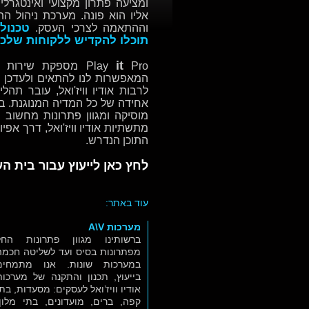
ומציעה פתרון מקצועי ואינטגרל
אליו הוא פונה. מערכת ניהול הת
טכנול
וההתאמה לצרכי העסק.
תוכלו להקדיש ללקוחות שלכ
it
Play
Pro מספקת שירות 
המאפשרות לנו להתאים ולעדכן א
לרבות אודיו וויז'ואל, עובר תהל
אחידה של כל המדיה המנוגנת. ב
מוסיקה ומגוון פתרונות מחשוב
מתשתיות אודיו וויז'ואל, דרך אפ
התוכן הנדרש.
לחץ כאן לייעוץ עבור בית 
עוד באתר:
מערכות A\V
ברשותינו מגוון פתרונות החל
מפתרונות בסיס ועד לשליטה חכמה
במערכות שונות. אנו מתמחים
בייעוץ, תכנון והתקנה של מערכות
אודיו וויז’ואל לעסקים: מסעדות, בתי
קפה, ברים, מועדונים, בתי מלון,