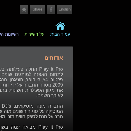
Share
English
עמוד הבית
על השירות
רשיונות ה
אודותינו
לתחום האפנה למותגים שונים בי
פקטורי 54, לי קופר, הוניג
2009 נוסדה החברה על ידי דותן
לאורך השנים.
הח
המוסיקה על סוגיה השונים מזה ש
הרב על מנת לספק חווית תוכן מו
Play it Pro מביאה ע